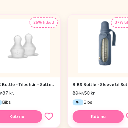
25% tilbud
37% ti
BIBS Bottle - Tilbehør - Suttehoved - Silikone/Rund - 2-Pak - Slow Flow
r.
37 kr.
80 kr.
50 kr.
Bibs
Bibs
Køb nu
Køb nu