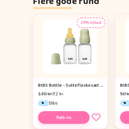
Flere gode fund
29% tilbud
BIBS Bottle - Sutteflaskesæt - Plastik - 2-pak - Naturgummi/Slow Flow/Rund - 150ml - Sage
130 kr.
92 kr.
50 k
Bibs
Køb nu