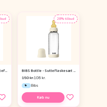
lbud
28% tilbud
BIBS Bottle - Sleeve til Sutteflaske - Stor - 225ml - Petrol
BIBS Bottle - Sutteflaskesæt - Glas - Boheme - Naturgummi/Medium Flow/Rund - 240ml - Ivory
150 kr.
108 kr.
Bibs
Køb nu