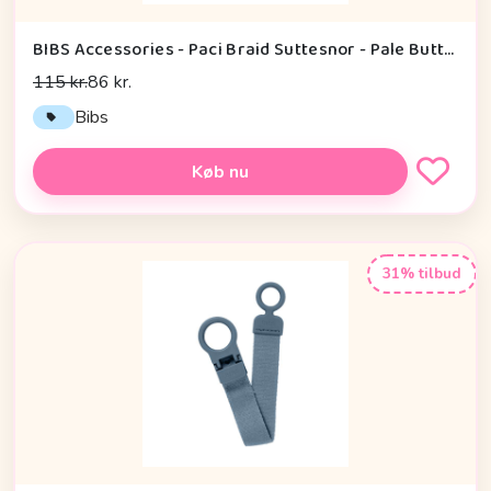
BIBS Accessories - Paci Braid Suttesnor - Pale Butter/Ivory
115 kr.
86 kr.
Bibs
Køb nu
31% tilbud