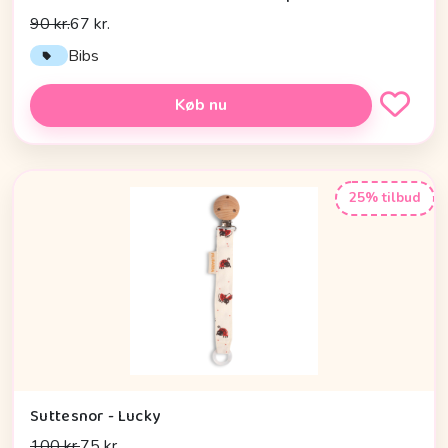
90 kr.
67 kr.
Bibs
Køb nu
25% tilbud
Suttesnor - Lucky
100 kr.
75 kr.