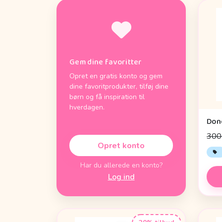
Gem dine favoritter
Opret en gratis konto og gem
dine favoritprodukter, tilføj dine
børn og få inspiration til
hverdagen.
300 
Opret konto
Har du allerede en konto?
Log ind