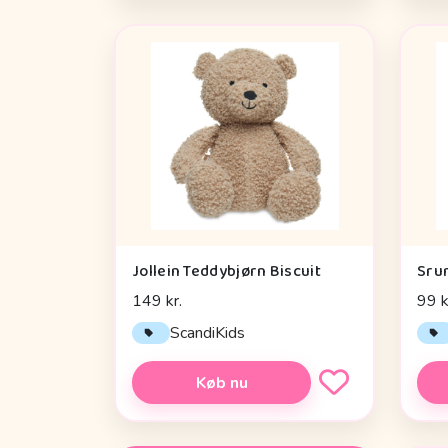
Jollein Teddybjørn Biscuit
Sru
149 kr.
99 k
ScandiKids
Køb nu