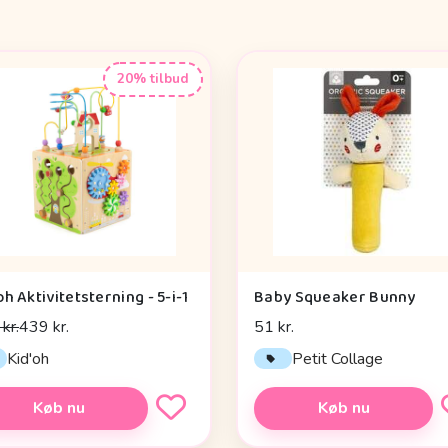
20% tilbud
oh Aktivitetsterning - 5-i-1
Baby Squeaker Bunny
kr.
439 kr.
51 kr.
Kid'oh
Petit Collage
Køb nu
Køb nu