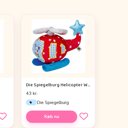
Die Spiegelburg Helicopter With Vibration Module Baby Charms - Legetøj
43 kr.
Die Spiegelburg
Køb nu