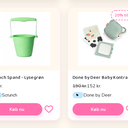
20% ti
nch Spand - Lysegrøn
r.
190 kr.
152 kr.
Scrunch
Done by Deer
Køb nu
Køb nu