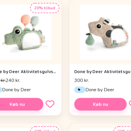
20% tilbud
Done by Deer Aktivitetsgulvspejl - Croco - Grøn
kr.
240 kr.
300 kr.
Done by Deer
Done by Deer
Køb nu
Køb nu