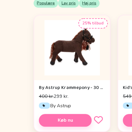
Populære
Lav pris
Høj pris
25% tilbud
By Astrup Krammepony - 30 cm. - Pixie - Brun
Kid'
400 kr.
299 kr.
549 
By Astrup
Køb nu