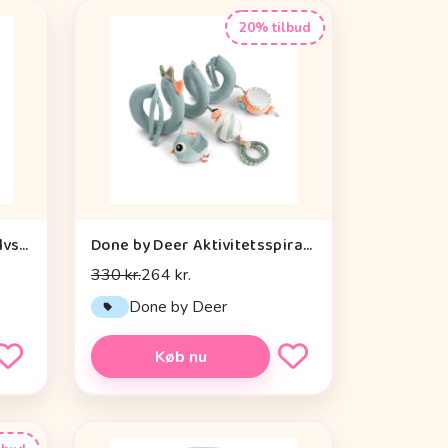
20% tilbud
Done by Deer Aktivitetsgulvspejl - Dotti - Sand
Done by Deer Aktivitetsspiral - Celebration - Blå
330 kr.
264 kr.
Done by Deer
Køb nu