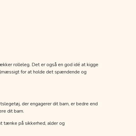
ækker rolleleg. Det er også en god idé at kigge
egelmæssigt for at holde det spændende og
etslegetøj, der engagerer dit barn, er bedre end
re dit barn.
k at tænke på sikkerhed, alder og