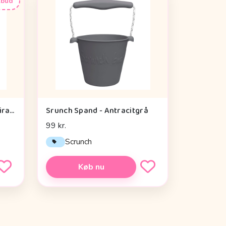
lbud
Done By Deer Aktivitetsspiral - Lalee Sand
Srunch Spand - Antracitgrå
99 kr.
Scrunch
Køb nu