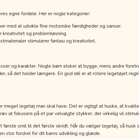
res egne fordele. Her er nogle kategorier:
er med at udvikle fine motoriske færdigheder og sanser.
 kreativitet og problemløsning.
tmaterialer stimulerer fantasi og kreativitet.
esser og karakter. Nogle børn elsker at bygge, mens andre foretr
der, så det holder længere. En god idé er at rotere legetøjet r
r meget legetøj man skal have. Det er vigtigt at huske, at kvalit
 at fokusere på et par velvalgte stykker, der virkelig vil stimule
a det første smil til det første skridt. Når du vælger legetøj, så hus
 stor forskel for dit barns udvikling og glæde.