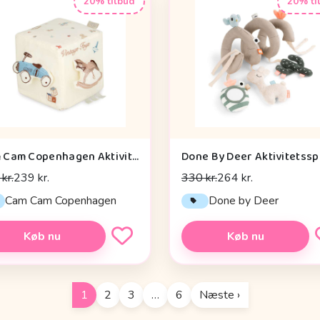
20% tilbud
20% ti
Cam Cam Copenhagen Aktivitetsterning - OCS - Vintage Toys
kr.
239 kr.
330 kr.
264 kr.
Cam Cam Copenhagen
Done by Deer
Køb nu
Køb nu
1
2
3
…
6
Næste ›