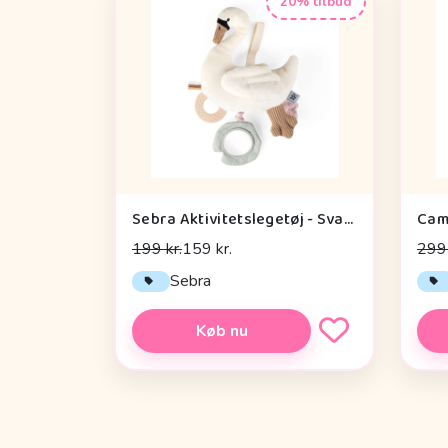
20% tilbud
Sebra Aktivitetslegetøj - Svane
199 kr.
159 kr.
299 
Sebra
Køb nu