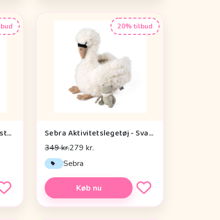
lbud
20% tilbud
Done by Deer Baby Kontrastkortholder - Tiny Farm - Grøn
Sebra Aktivitetslegetøj - Svane
349 kr.
279 kr.
Sebra
Køb nu