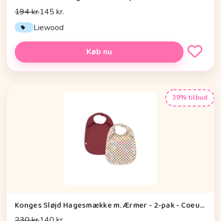
194 kr.
145 kr.
Liewood
Køb nu
39% tilbud
Konges Sløjd Hagesmække m. Ærmer - 2-pak - Coeur Glitter/Sangria
230 kr.
140 kr.