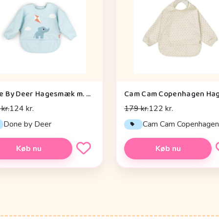
Done By Deer Hagesmæk m. Ærmer og Lomme - Playground - Blå
kr.
124 kr.
179 kr.
122 kr.
Done by Deer
Cam Cam Copenhage
Køb nu
Køb nu