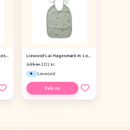
Cam Cam Copenhagen Hagesmæk m. Ærmer - Capri
Liewood Lai Hagesmæk m. Lomme - Vehicles/Dove Blue Mix
135 kr.
101 kr.
n
Liewood
Køb nu