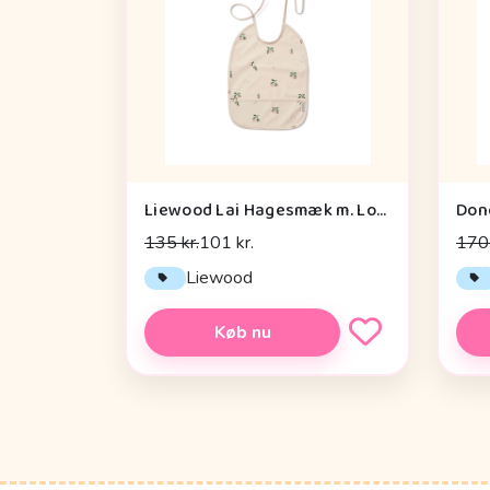
Liewood Lai Hagesmæk m. Lomme - Peach/Sea Shell Mix
135 kr.
101 kr.
170 
Liewood
Køb nu