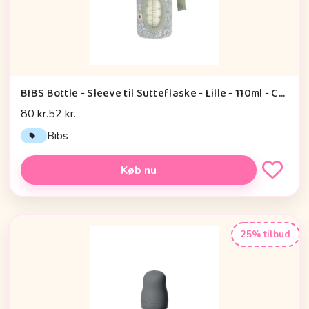
BIBS Bottle - Sleeve til Sutteflaske - Lille - 110ml - Capel/Sage
80 kr.
52 kr.
Bibs
Køb nu
25% tilbud